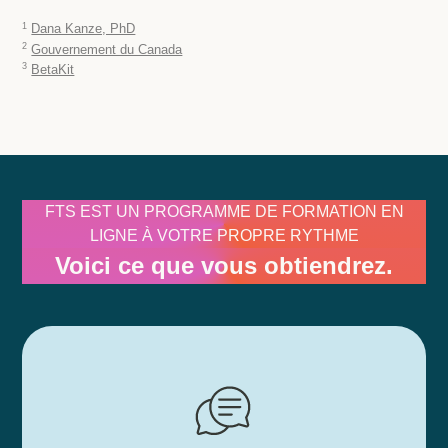
1
Dana Kanze, PhD
2
Gouvernement du Canada
3
BetaKit
FTS EST UN PROGRAMME DE FORMATION EN
LIGNE À VOTRE PROPRE RYTHME
Voici ce que vous obtiendrez.